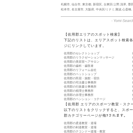
札幌市
,
仙台市
,
東京都
,
新宿区
,
台東区/上野,浅草
,
墨
松本市
,
名古屋市
,
大阪府
,
中央区/ミナミ,難波,心斎橋
,
-
Yomi-Searc
【佐用郡エリアのスポット検索】
下記のリストは、エリアスポット検索
ジにリンクしています。
佐用郡のセレクトショップ
佐用郡のリラクゼーションマッサージ
佐用郡の美容室ヘアサロン
佐用郡の歯科・歯医者
佐用郡のリフォーム会社
佐用郡のペットショップ
佐用郡の民宿・旅館・宿坊
佐用郡の司法書士事務所
佐用郡の行政書士事務所
佐用郡の税理士事務所
佐用郡の弁理士事務所
佐用郡のペンション・コテージ
【佐用郡 エリアのスポーツ教室・スク
以下のリストをクリックすると、スポ
郡カテゴリーページが侮ｦされます。
佐用郡の柔道教室・道場
佐用郡の剣道教室・道場
佐用郡のテコンドー道場・教室