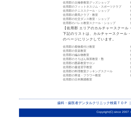
佐用郡の太極拳教室グッズショップ
佐用郡のフィットネスジム・スポーツクラブ
佐用郡のテニススクール・ショップ
佐用郡の乗馬クラブ・教室
佐用郡の社交ダンス教室・ショップ
佐用郡のバレエ教室スクール・ショップ
【佐用郡 エリアのカルチャースクール
下記のリストは、カルチャースクール
のページにリンクしています。
佐用郡の着物着付け教室
佐用郡の音楽教室
佐用郡の編み物教室
佐用郡のそろばん珠算教室・塾
佐用郡の囲碁教室サロン
佐用郡の書道習字教室
佐用郡の料理教室クッキングスクール
佐用郡の華道・フラワー教室
佐用郡の日本舞踊教室
歯科・歯医者デンタルクリニック検索
ＴＯＰ 
Copyright(C) since 2007