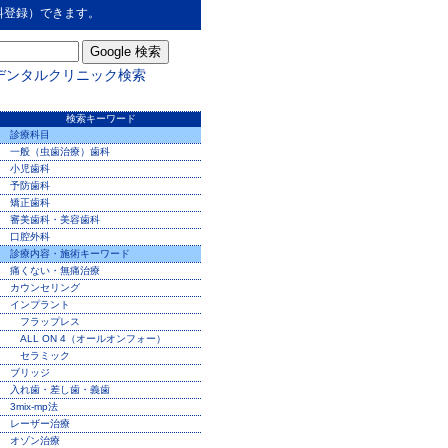
料登録）できます。
デンタルクリニック検索
検索キーワード
診療科目
一般（虫歯治療）歯科
小児歯科
予防歯科
矯正歯科
審美歯科・美容歯科
口腔外科
診療内容・施術キーワード
痛くない・無痛治療
カウンセリング
インプラント
フラップレス
ALL ON 4（オールオンフォー）
セラミック
ブリッジ
入れ歯・差し歯・義歯
3mix-mp法
レーザー治療
オゾン治療