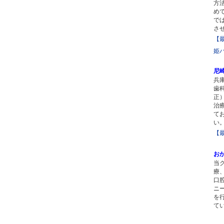
方
め
で
さ
【
姫
尼
兵
歯
正
治
て
い
【
お
当
療
口
ニ
を
て