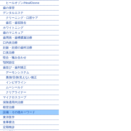
ヒールオゾン/HealOzone
歯の保管
デンタルエステ
クリーニング・口腔ケア
歯石・歯垢除去
ホワイトニング
歯のマニキュア
歯周病・歯槽膿漏治療
口内炎治療
妊娠・妊婦の歯科治療
口臭治療
咬合・噛み合わせ
顎関節症
歯並び・歯列矯正
デーモンシステム
裏側/舌側/見えない矯正
インビザライン
ムーシールド
クリアライナー
マイクロスコープ
保険適用内治療
根管治療
設備・その他キーワード
東洋医学
食事療法
定期検診