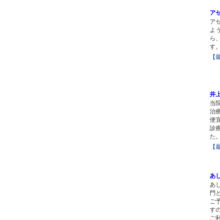
ア
ア
よ
ら
す
【
井
当
治
便
診
た
【
あ
あ
門
ご
す
ご