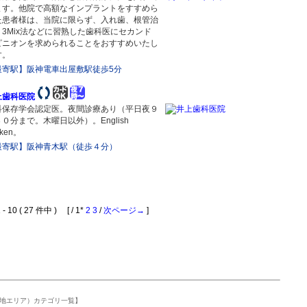
ます。他院で高額なインプラントをすすめら
た患者様は、当院に限らず、入れ歯、根管治
，3Mix法などに習熟した歯科医にセカンド
ピニオンを求められることをおすすめいたし
す。
最寄駅】阪神電車出屋敷駅徒歩5分
上歯科医院
科保存学会認定医。夜間診療あり（平日夜９
０分まで。木曜日以外）。English
oken。
最寄駅】阪神青木駅（徒歩４分）
 10 ( 27 件中 ) [ / 1*
2
3
/
次ページ→
]
地エリア）カテゴリ一覧】