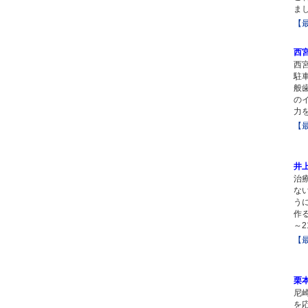
ま
【
西
西
駐
般
の
力
【
井
治
な
う
作
～2
【
栗
尼
を