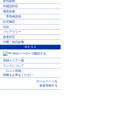
担当医制
外国語対応
個室診療
専用相談室
託児施設
往診
バリアフリー
急患対応
日曜・祝日診療
ＭＥＮＵ
RSSリーダーで購読する
登録エリア一覧
リンクについて
「口コミ投稿」
情報をお寄せください
ホームページを
新規登録する