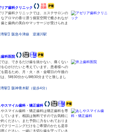
ゼリア歯科クリニック
ゼリア歯科クリニックでは、エステサロンの
うなアロマの香り漂う個室空間で癒されなが
、歯と歯肉の美白やマッサージが受けられま
。
最寄駅】阪急今津線 逆瀬川駅
上歯科医院
院では、できるだけ歯を抜かない、痛くない
療を心がけたいと考えています。患者様への
宜を図るため、月・火・水・金曜日の午後の
療は、5時30分から9時30分までと致しまし
。
最寄駅】阪神青木駅（徒歩4分）
しやスマイル歯科・矯正歯科
しやスマイル歯科・矯正歯科は矯正歯科を専
としています。相談は無料ですのでお気軽に
予約ください。また予防に力をいれておりま
のでクリーニングだけをご希望のかたも是非
利用ください。一緒に大切な歯を守っていき