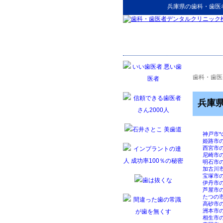
兵庫県
の
歯科・歯医
歯科・歯医
兵庫
神戸市
姫路市
西宮市
尼崎市
明石市
加古川
宝塚市
伊丹市
芦屋市
たつの
高砂市
洲本市
相生市