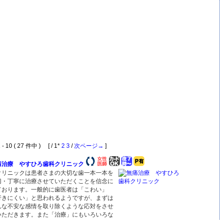
 10 ( 27 件中 ) [ / 1*
2
3
/
次ページ→
]
痛治療 やすひろ歯科クリニック
クリニックは患者さまの大切な歯一本一本を
切・丁寧に治療させていただくことを信念に
ております。一般的に歯医者は「こわい」
行きにくい」と思われるようですが、まずは
んな不安な感情を取り除くような応対をさせ
いただきます。また「治療」にもいろいろな