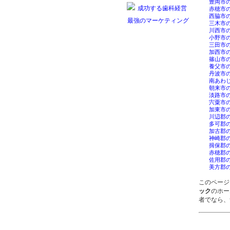
豊岡市
赤穂市
西脇市
三木市
川西市
小野市
三田市
加西市
篠山市
養父市
丹波市
南あわ
朝来市
淡路市
宍粟市
加東市
川辺郡
多可郡
加古郡
神崎郡
揖保郡
赤穂郡
佐用郡
美方郡
このページ
ック
のホー
者でなら、