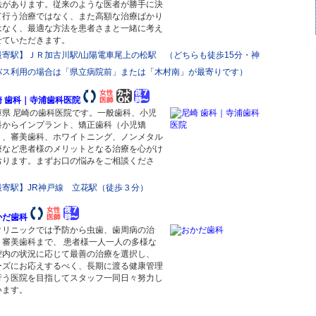
法があります。従来のような医者が勝手に決
て行う治療ではなく、また高額な治療ばかり
はなく、最適な方法を患者さまと一緒に考え
せていただきます。
最寄駅】ＪＲ加古川駅/山陽電車尾上の松駅 （どちらも徒歩15分・神
バス利用の場合は「県立病院前」または「木村南」が最寄りです）
崎 歯科｜寺浦歯科医院
庫県 尼崎の歯科医院です。一般歯科、小児
科からインプラント、矯正歯科（小児矯
）、審美歯科、ホワイトニング、ノンメタル
療など患者様のメリットとなる治療を心がけ
おります。まずお口の悩みをご相談くださ
。
最寄駅】JR神戸線 立花駅（徒歩３分）
かだ歯科
クリニックでは予防から虫歯、歯周病の治
、審美歯科まで、 患者様一人一人の多様な
腔内の状況に応じて最善の治療を選択し、
ーズにお応えするべく、長期に渡る健康管理
行う医院を目指してスタッフ一同日々努力し
います。