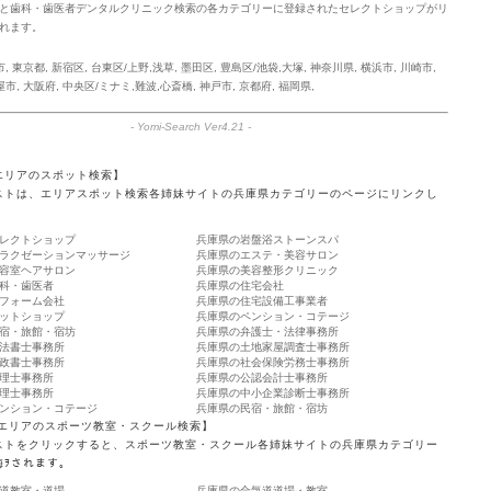
と歯科・歯医者デンタルクリニック検索の各カテゴリーに登録されたセレクトショップがリ
れます。
市
,
東京都
,
新宿区
,
台東区/上野,浅草
,
墨田区
,
豊島区/池袋,大塚
,
神奈川県
,
横浜市
,
川崎市
,
屋市
,
大阪府
,
中央区/ミナミ,難波,心斎橋
,
神戸市
,
京都府
,
福岡県
,
-
Yomi-Search Ver4.21
-
エリアのスポット検索】
ストは、エリアスポット検索各姉妹サイトの兵庫県カテゴリーのページにリンクし
。
レクトショップ
兵庫県の岩盤浴ストーンスパ
ラクゼーションマッサージ
兵庫県のエステ・美容サロン
容室ヘアサロン
兵庫県の美容整形クリニック
科・歯医者
兵庫県の住宅会社
フォーム会社
兵庫県の住宅設備工事業者
ットショップ
兵庫県のペンション・コテージ
宿・旅館・宿坊
兵庫県の弁護士・法律事務所
法書士事務所
兵庫県の土地家屋調査士事務所
政書士事務所
兵庫県の社会保険労務士事務所
理士事務所
兵庫県の公認会計士事務所
理士事務所
兵庫県の中小企業診断士事務所
ンション・コテージ
兵庫県の民宿・旅館・宿坊
 エリアのスポーツ教室・スクール検索】
ストをクリックすると、スポーツ教室・スクール各姉妹サイトの兵庫県カテゴリー
侮ｦされます。
道教室・道場
兵庫県の合気道道場・教室