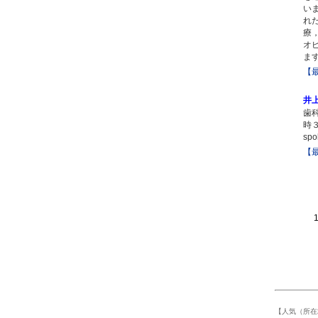
い
れ
療
オ
ま
【
井
歯
時３
sp
【
1 -
【人気（所在