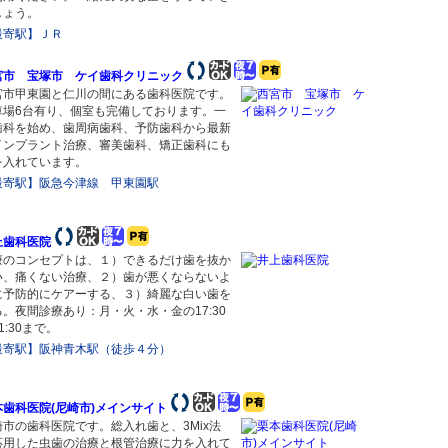
しょう。
最寄駅】ＪＲ
宮市 宝塚市 ケイ歯科クリニック
宮市甲東園と仁川の間にある歯科医院です。
車場6台有り、個室も完備しております。一
歯科を始め、歯周病歯科、予防歯科から最新
インプラント治療、審美歯科、矯正歯科にも
を入れています。
最寄駅】阪急今津線 甲東園駅
上歯科医院
療のコンセプトは、１）できるだけ歯を抜か
い、痛くない治療、２）歯が悪くならないよ
に予防的にケアーする、３）綺麗な白い歯を
る。夜間診療あり：月・火・水・金の17:30
1:30まで。
最寄駅】阪神青木駅（徒歩４分）
本歯科医院(尼崎市)メインサイト
崎市の歯科医院です。総入れ歯と、3Mix法
応用した虫歯の治療と根管治療に力を入れて