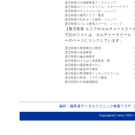
鹿児島郡の太極拳教室グッズショップ
鹿児島郡のフィットネスジム・スポーツクラブ
鹿児島郡のテニススクール・ショップ
鹿児島郡の乗馬クラブ・教室
鹿児島郡の社交ダンス教室・ショップ
鹿児島郡のバレエ教室スクール・ショップ
【鹿児島郡 エリアのカルチャースクー
下記のリストは、カルチャースクール
ーのページにリンクしています。
鹿児島郡の着物着付け教室
鹿児島郡の音楽教室
鹿児島郡の編み物教室
鹿児島郡のそろばん珠算教室・塾
鹿児島郡の囲碁教室サロン
鹿児島郡の書道習字教室
鹿児島郡の料理教室クッキングスクール
鹿児島郡の華道・フラワー教室
鹿児島郡の日本舞踊教室
歯科・歯医者デンタルクリニック検索
ＴＯＰ 
Copyright(C) since 2007