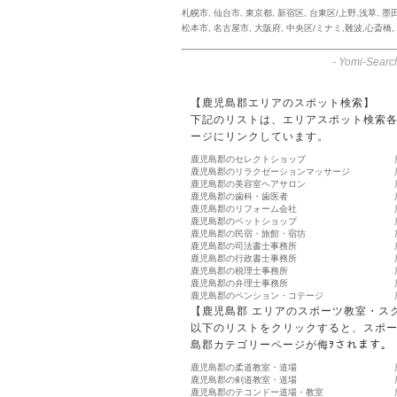
札幌市
,
仙台市
,
東京都
,
新宿区
,
台東区/上野,浅草
,
墨
松本市
,
名古屋市
,
大阪府
,
中央区/ミナミ,難波,心斎橋
,
-
Yomi-Searc
【鹿児島郡エリアのスポット検索】
下記のリストは、エリアスポット検索
ージにリンクしています。
鹿児島郡のセレクトショップ
鹿児島郡のリラクゼーションマッサージ
鹿児島郡の美容室ヘアサロン
鹿児島郡の歯科・歯医者
鹿児島郡のリフォーム会社
鹿児島郡のペットショップ
鹿児島郡の民宿・旅館・宿坊
鹿児島郡の司法書士事務所
鹿児島郡の行政書士事務所
鹿児島郡の税理士事務所
鹿児島郡の弁理士事務所
鹿児島郡のペンション・コテージ
【鹿児島郡 エリアのスポーツ教室・ス
以下のリストをクリックすると、スポ
島郡カテゴリーページが侮ｦされます。
鹿児島郡の柔道教室・道場
鹿児島郡の剣道教室・道場
鹿児島郡のテコンドー道場・教室