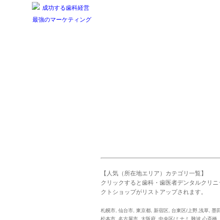
【人気（所在地エリア）カテゴリ一覧】
クリックすると歯科・歯医者デンタルクリニ
クトショップがリストアップされます。
札幌市
,
仙台市
,
東京都
,
新宿区
,
台東区/上野,浅草
,
墨
松本市
,
名古屋市
,
大阪府
,
中央区/ミナミ,難波,心斎橋
,