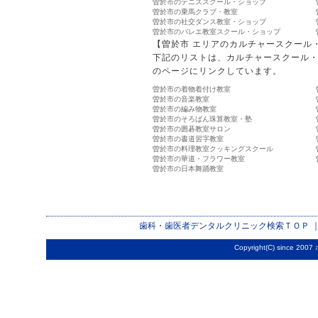
曽於市のテニススクール・ショップ
曽於市の乗馬クラブ・教室
曽於市の社交ダンス教室・ショップ
曽於市のバレエ教室スクール・ショップ
【曽於市 エリアのカルチャースクール
下記のリストは、カルチャースクール
のページにリンクしています。
曽於市の着物着付け教室
曽於市の音楽教室
曽於市の編み物教室
曽於市のそろばん珠算教室・塾
曽於市の囲碁教室サロン
曽於市の書道習字教室
曽於市の料理教室クッキングスクール
曽於市の華道・フラワー教室
曽於市の日本舞踊教室
歯科・歯医者デンタルクリニック検索
ＴＯＰ 
Copyright(C) since 2007