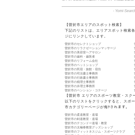
-
Yomi-Searc
【曽於市エリアのスポット検索】
下記のリストは、エリアスポット検索
ジにリンクしています。
曽於市のセレクトショップ
曽於市のリラクゼーションマッサージ
曽於市の美容室ヘアサロン
曽於市の歯科・歯医者
曽於市のリフォーム会社
曽於市のペットショップ
曽於市の民宿・旅館・宿坊
曽於市の司法書士事務所
曽於市の行政書士事務所
曽於市の税理士事務所
曽於市の弁理士事務所
曽於市のペンション・コテージ
【曽於市 エリアのスポーツ教室・スク
以下のリストをクリックすると、スポ
市カテゴリーページが侮ｦされます。
曽於市の柔道教室・道場
曽於市の剣道教室・道場
曽於市のテコンドー道場・教室
曽於市の太極拳教室グッズショップ
曽於市のフィットネスジム・スポーツクラブ