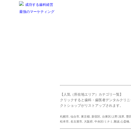
【人気（所在地エリア）カテゴリ一覧】
クリックすると歯科・歯医者デンタルクリニ
クトショップがリストアップされます。
札幌市
,
仙台市
,
東京都
,
新宿区
,
台東区/上野,浅草
,
墨
松本市
,
名古屋市
,
大阪府
,
中央区/ミナミ,難波,心斎橋
,