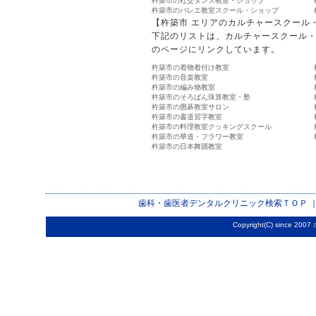
杵築市の社交ダンス教室・ショップ
杵築市のバレエ教室スクール・ショップ
【杵築市 エリアのカルチャースクール
下記のリストは、カルチャースクール
のページにリンクしています。
杵築市の着物着付け教室
杵築市の音楽教室
杵築市の編み物教室
杵築市のそろばん珠算教室・塾
杵築市の囲碁教室サロン
杵築市の書道習字教室
杵築市の料理教室クッキングスクール
杵築市の華道・フラワー教室
杵築市の日本舞踊教室
歯科・歯医者デンタルクリニック検索
ＴＯＰ 
Copyright(C) since 2007