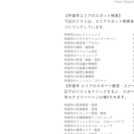
-
Yomi-Searc
【杵築市エリアのスポット検索】
下記のリストは、エリアスポット検索
ジにリンクしています。
杵築市のセレクトショップ
杵築市のリラクゼーションマッサージ
杵築市の美容室ヘアサロン
杵築市の歯科・歯医者
杵築市のリフォーム会社
杵築市のペットショップ
杵築市の民宿・旅館・宿坊
杵築市の司法書士事務所
杵築市の行政書士事務所
杵築市の税理士事務所
杵築市の弁理士事務所
杵築市のペンション・コテージ
【杵築市 エリアのスポーツ教室・スク
以下のリストをクリックすると、スポ
市カテゴリーページが侮ｦされます。
杵築市の柔道教室・道場
杵築市の剣道教室・道場
杵築市のテコンドー道場・教室
杵築市の太極拳教室グッズショップ
杵築市のフィットネスジム・スポーツクラブ
杵築市のテニススクール・ショップ
杵築市の乗馬クラブ・教室