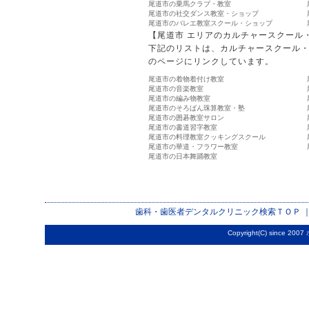
尾道市の乗馬クラブ・教室
尾道市の社交ダンス教室・ショップ
尾道市のバレエ教室スクール・ショップ
【尾道市 エリアのカルチャースクール
下記のリストは、カルチャースクール
のページにリンクしています。
尾道市の着物着付け教室
尾道市の音楽教室
尾道市の編み物教室
尾道市のそろばん珠算教室・塾
尾道市の囲碁教室サロン
尾道市の書道習字教室
尾道市の料理教室クッキングスクール
尾道市の華道・フラワー教室
尾道市の日本舞踊教室
歯科・歯医者デンタルクリニック検索
ＴＯＰ 
Copyright(C) since 2007