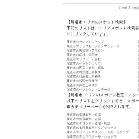
-
Yomi-Searc
【尾道市エリアのスポット検索】
下記のリストは、エリアスポット検索
ジにリンクしています。
尾道市のセレクトショップ
尾道市のリラクゼーションマッサージ
尾道市の美容室ヘアサロン
尾道市の歯科・歯医者
尾道市のリフォーム会社
尾道市のペットショップ
尾道市の民宿・旅館・宿坊
尾道市の司法書士事務所
尾道市の行政書士事務所
尾道市の税理士事務所
尾道市の弁理士事務所
尾道市のペンション・コテージ
【尾道市 エリアのスポーツ教室・スク
以下のリストをクリックすると、スポ
市カテゴリーページが侮ｦされます。
尾道市の柔道教室・道場
尾道市の剣道教室・道場
尾道市のテコンドー道場・教室
尾道市の太極拳教室グッズショップ
尾道市のフィットネスジム・スポーツクラブ
尾道市のテニススクール・ショップ