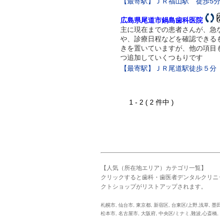
【最寄駅】ＪＲ福山駅 徒歩5
広島県尾道市鍋島歯科医院
主に現在までの患者さんが、急
や、診療日程などを確認できる
きを置いていますが、他の項目
つ追加していくつもりです
【最寄駅】ＪＲ尾道駅徒歩５分
1 - 2 ( 2 件中 )
【人気（所在地エリア）カテゴリ一覧】
クリックすると歯科・歯医者デンタルクリニ
クトショップがリストアップされます。
札幌市
,
仙台市
,
東京都
,
新宿区
,
台東区/上野,浅草
,
墨
松本市
,
名古屋市
,
大阪府
,
中央区/ミナミ,難波,心斎橋
,