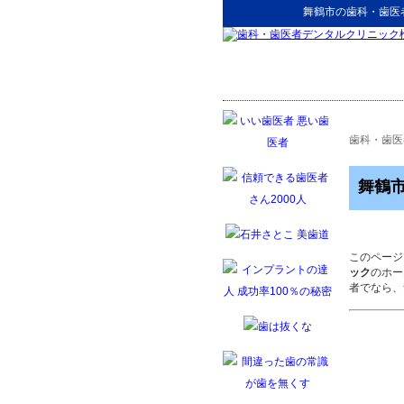
舞鶴市
の
歯科・歯医
歯科・歯医
舞鶴
このページ
ック
のホー
者でなら、