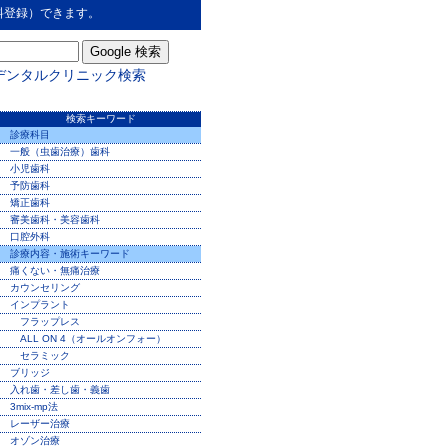
料登録）できます。
デンタルクリニック検索
検索キーワード
診療科目
一般（虫歯治療）歯科
小児歯科
予防歯科
矯正歯科
審美歯科・美容歯科
口腔外科
診療内容・施術キーワード
痛くない・無痛治療
カウンセリング
インプラント
フラップレス
ALL ON 4（オールオンフォー）
セラミック
ブリッジ
入れ歯・差し歯・義歯
3mix-mp法
レーザー治療
オゾン治療