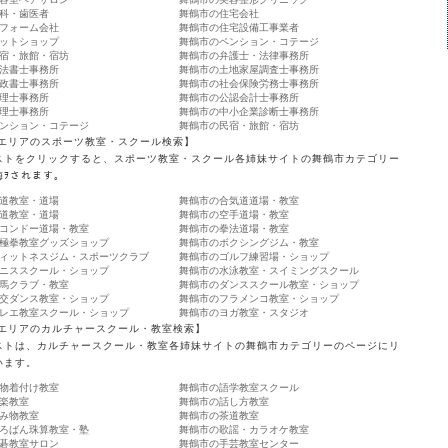
科・歯医者
舞鶴市の住宅会社
フォーム会社
舞鶴市の住宅設備工事業者
ットショップ
舞鶴市のペンション・コテージ
宿・旅館・宿坊
舞鶴市の弁護士・法律事務所
法書士事務所
舞鶴市の土地家屋調査士事務所
政書士事務所
舞鶴市の社会保険労務士事務所
理士事務所
舞鶴市の公認会計士事務所
理士事務所
舞鶴市の中小企業診断士事務所
ンション・コテージ
舞鶴市の民宿・旅館・宿坊
 エリアのスポーツ教室・スクール検索】
ストをクリックすると、スポーツ教室・スクール各姉妹サイトの舞鶴市カテゴリー
侮ｦされます。
道教室・道場
舞鶴市の合気道道場・教室
道教室・道場
舞鶴市の空手道場・教室
コンドー道場・教室
舞鶴市の拳法道場・教室
極拳教室グッズショップ
舞鶴市のボクシングジム・教室
ィットネスジム・スポーツクラブ
舞鶴市のゴルフ練習場・ショップ
ニススクール・ショップ
舞鶴市の水泳教室・スイミングスクール
馬クラブ・教室
舞鶴市のダンススクール教室・ショップ
交ダンス教室・ショップ
舞鶴市のフラメンコ教室・ショップ
レエ教室スクール・ショップ
舞鶴市のヨガ教室・スタジオ
 エリアのカルチャースクール・教室検索】
ストは、カルチャースクール・教室各姉妹サイトの舞鶴市カテゴリーのページにリ
います。
物着付け教室
舞鶴市の語学教室スクール
楽教室
舞鶴市の話し方教室
み物教室
舞鶴市の茶道教室
ろばん珠算教室・塾
舞鶴市の歌謡・カラオケ教室
碁教室サロン
舞鶴市の手芸教室センター