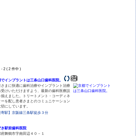
- 2 ( 2 件中 )
都でインプラントは三条山口歯科医院。
者さまに快適に歯科治療やインプラント治療
お受けいただけますよう、最新の歯科医療設
を揃えました。トリートメント・コーディネ
ターを配し患者さまとのコミュニケーション
大切にしています。
最寄駅】京阪線三条駅徒歩３分
ぜき駅前歯科医院
都府舞鶴市字南田辺４０－１