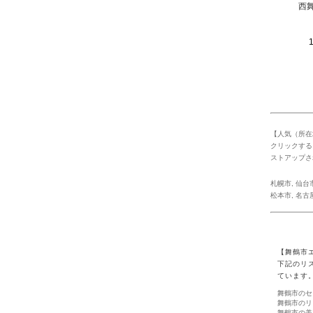
西
1 
【人気（所在
クリックする
ストアップさ
札幌市
,
仙台
松本市
,
名古
【舞鶴市
下記のリ
ています
舞鶴市のセ
舞鶴市のリ
舞鶴市の美