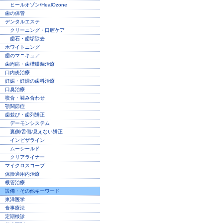
ヒールオゾン/HealOzone
歯の保管
デンタルエステ
クリーニング・口腔ケア
歯石・歯垢除去
ホワイトニング
歯のマニキュア
歯周病・歯槽膿漏治療
口内炎治療
妊娠・妊婦の歯科治療
口臭治療
咬合・噛み合わせ
顎関節症
歯並び・歯列矯正
デーモンシステム
裏側/舌側/見えない矯正
インビザライン
ムーシールド
クリアライナー
マイクロスコープ
保険適用内治療
根管治療
設備・その他キーワード
東洋医学
食事療法
定期検診