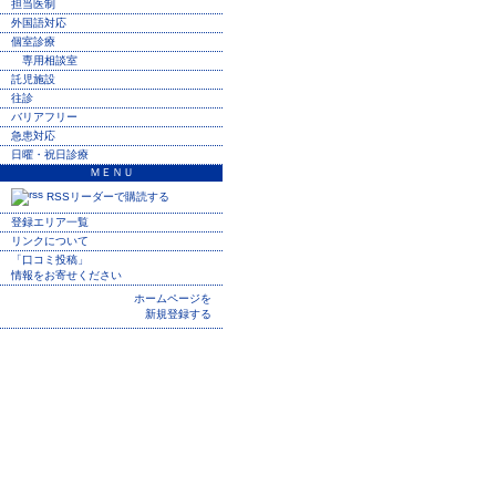
担当医制
外国語対応
個室診療
専用相談室
託児施設
往診
バリアフリー
急患対応
日曜・祝日診療
ＭＥＮＵ
RSSリーダーで購読する
登録エリア一覧
リンクについて
「口コミ投稿」
情報をお寄せください
ホームページを
新規登録する