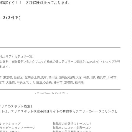
舞鶴駅すぐ！！ 各種保険取扱っております。
- 2 ( 2 件中 )
地エリア）カテゴリ一覧】
と歯科・歯医者デンタルクリニック検索の各カテゴリーに登録されたセレクトショップがリ
れます。
市
,
東京都
,
新宿区
,
台東区/上野,浅草
,
墨田区
,
豊島区/池袋,大塚
,
神奈川県
,
横浜市
,
川崎市
,
屋市
,
大阪府
,
中央区/ミナミ,難波,心斎橋
,
神戸市
,
京都府
,
福岡県
,
-
Yomi-Search Ver4.21
-
エリアのスポット検索】
ストは、エリアスポット検索各姉妹サイトの舞鶴市カテゴリーのページにリンクし
。
レクトショップ
舞鶴市の岩盤浴ストーンスパ
ラクゼーションマッサージ
舞鶴市のエステ・美容サロン
容室ヘアサロン
舞鶴市の美容整形クリニック