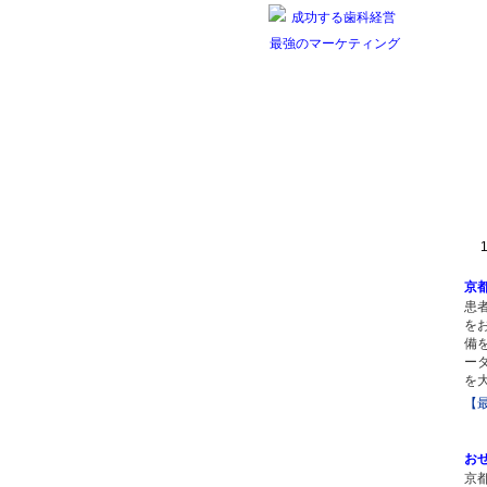
1 
京
患
を
備
ー
を
【
お
京