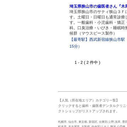
埼玉県狭山市の歯医者さん『木
埼玉県狭山市のサティ狭山３Ｆ
す。土曜日・日曜日も通常診療
す。一般歯科・小児歯科・矯正
科。口臭治療・いびき・睡眠時
候群（マウスピース製作）
【最寄駅】西武新宿線狭山市駅
15分）
1 - 2 ( 2 件中 )
【人気（所在地エリア）カテゴリ一覧】
クリックすると歯科・歯医者デンタルクリニ
クトショップがリストアップされます。
札幌市
,
仙台市
,
東京都
,
新宿区
,
台東区/上野,浅草
,
墨
松本市
,
名古屋市
,
大阪府
,
中央区/ミナミ,難波,心斎橋
,