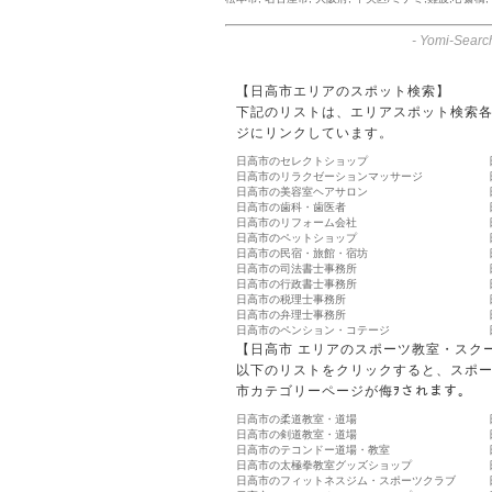
-
Yomi-Searc
【日高市エリアのスポット検索】
下記のリストは、エリアスポット検索
ジにリンクしています。
日高市のセレクトショップ
日高市のリラクゼーションマッサージ
日高市の美容室ヘアサロン
日高市の歯科・歯医者
日高市のリフォーム会社
日高市のペットショップ
日高市の民宿・旅館・宿坊
日高市の司法書士事務所
日高市の行政書士事務所
日高市の税理士事務所
日高市の弁理士事務所
日高市のペンション・コテージ
【日高市 エリアのスポーツ教室・スク
以下のリストをクリックすると、スポ
市カテゴリーページが侮ｦされます。
日高市の柔道教室・道場
日高市の剣道教室・道場
日高市のテコンドー道場・教室
日高市の太極拳教室グッズショップ
日高市のフィットネスジム・スポーツクラブ