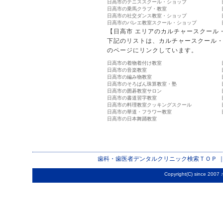
日高市のテニススクール・ショップ
日高市の乗馬クラブ・教室
日高市の社交ダンス教室・ショップ
日高市のバレエ教室スクール・ショップ
【日高市 エリアのカルチャースクール
下記のリストは、カルチャースクール
のページにリンクしています。
日高市の着物着付け教室
日高市の音楽教室
日高市の編み物教室
日高市のそろばん珠算教室・塾
日高市の囲碁教室サロン
日高市の書道習字教室
日高市の料理教室クッキングスクール
日高市の華道・フラワー教室
日高市の日本舞踊教室
歯科・歯医者デンタルクリニック検索
ＴＯＰ 
Copyright(C) since 2007