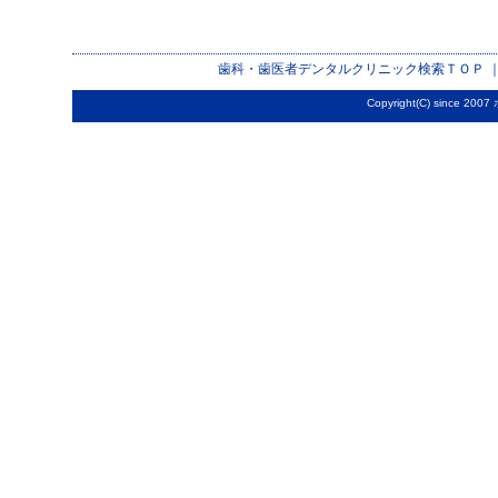
歯科・歯医者デンタルクリニック検索
ＴＯＰ 
Copyright(C) since 2007