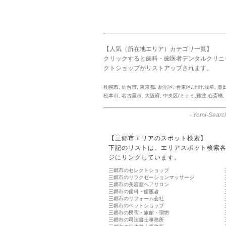
【人気（所在地エリア）カテゴリ一覧】
クリックすると歯科・歯医者デンタルクリニ
クトショップがリストアップされます。
札幌市
,
仙台市
,
東京都
,
新宿区
,
台東区/上野,浅草
,
墨
松本市
,
名古屋市
,
大阪府
,
中央区/ミナミ,難波,心斎橋
,
-
Yomi-Searc
【三郷市エリアのスポット検索】
下記のリストは、エリアスポット検索
ジにリンクしています。
三郷市のセレクトショップ
三郷市のリラクゼーションマッサージ
三郷市の美容室ヘアサロン
三郷市の歯科・歯医者
三郷市のリフォーム会社
三郷市のペットショップ
三郷市の民宿・旅館・宿坊
三郷市の司法書士事務所