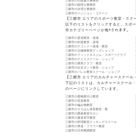
三郷市の行政書士事務所
三郷市の税理士事務所
三郷市の弁理士事務所
三郷市のペンション・コテージ
【三郷市 エリアのスポーツ教室・スク
以下のリストをクリックすると、スポ
市カテゴリーページが侮ｦされます。
三郷市の柔道教室・道場
三郷市の剣道教室・道場
三郷市のテコンドー道場・教室
三郷市の太極拳教室グッズショップ
三郷市のフィットネスジム・スポーツクラブ
三郷市のテニススクール・ショップ
三郷市の乗馬クラブ・教室
三郷市の社交ダンス教室・ショップ
三郷市のバレエ教室スクール・ショップ
【三郷市 エリアのカルチャースクール
下記のリストは、カルチャースクール
のページにリンクしています。
三郷市の着物着付け教室
三郷市の音楽教室
三郷市の編み物教室
三郷市のそろばん珠算教室・塾
三郷市の囲碁教室サロン
三郷市の書道習字教室
三郷市の料理教室クッキングスクール
三郷市の華道・フラワー教室
三郷市の日本舞踊教室