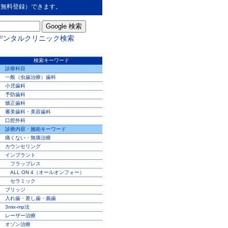
（無料登録）できます。
デンタルクリニック検索
検索キーワード
診療科目
一般（虫歯治療）歯科
小児歯科
予防歯科
矯正歯科
審美歯科・美容歯科
口腔外科
診療内容・施術キーワード
痛くない・無痛治療
カウンセリング
インプラント
フラップレス
ALL ON 4（オールオンフォー）
セラミック
ブリッジ
入れ歯・差し歯・義歯
3mix-mp法
レーザー治療
オゾン治療