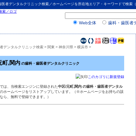
歯医者デンタルクリニック検索
／ホームページを所在地エリア・キーワードで検索
Web全体
歯科・歯医者
者デンタルクリニック検索
>
関東
>
神奈川県
>
横浜市
>
元町,関内
の歯科・歯医者デンタルクリニック
このカゴリに新規登録
では、当検索エンジンに登録された
中区/元町,関内 の歯科・歯医者デンタル
のホームページをリストアップしています。（※ホームページをお持ちの該
なら、無料で登録できます。）