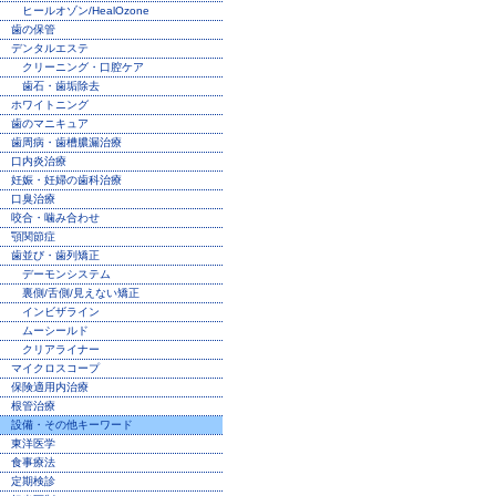
ヒールオゾン/HealOzone
歯の保管
デンタルエステ
クリーニング・口腔ケア
歯石・歯垢除去
ホワイトニング
歯のマニキュア
歯周病・歯槽膿漏治療
口内炎治療
妊娠・妊婦の歯科治療
口臭治療
咬合・噛み合わせ
顎関節症
歯並び・歯列矯正
デーモンシステム
裏側/舌側/見えない矯正
インビザライン
ムーシールド
クリアライナー
マイクロスコープ
保険適用内治療
根管治療
設備・その他キーワード
東洋医学
食事療法
定期検診