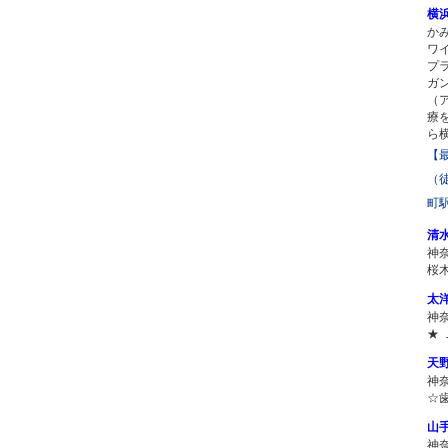
横
か
ワ
プ
ガ
（
療
ら
【
（
町
清
神
桜
太
神
★
天
神
☆
山
神