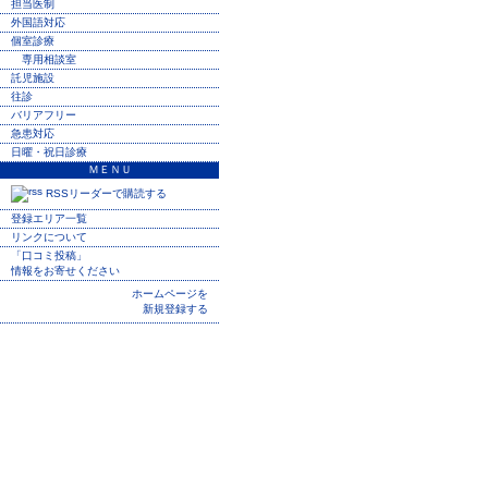
担当医制
外国語対応
個室診療
専用相談室
託児施設
往診
バリアフリー
急患対応
日曜・祝日診療
ＭＥＮＵ
RSSリーダーで購読する
登録エリア一覧
リンクについて
「口コミ投稿」
情報をお寄せください
ホームページを
新規登録する