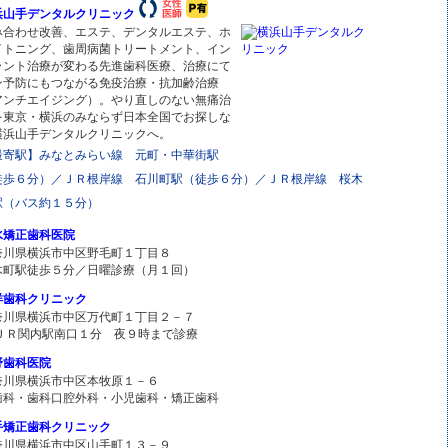
浜山手デンタルクリニック
み合わせ改善、エステ、デンタルエステ、ホ
イトニング、歯周病菌トリートメント、イン
ラント治療が変わる先進歯科医療、治療にて
ン予防にもつながる免疫治療・抗加齢治療
アンチエイジング）。やり直しのない無痛治
を東京・横浜のみならず日本全国でお探しな
横浜山手デンタルクリニックへ。
最寄駅】みなとみらい線 元町・中華街駅
徒歩６分）／ＪＲ根岸線 石川町駅（徒歩６分）／ＪＲ根岸線 桜木
駅（バス約１５分）
水矯正歯科医院
奈川県横浜市中区野毛町１丁目８
木町駅徒歩５分／日曜診療（月１回）
洋歯科クリニック
奈川県横浜市中区万代町１丁目２－７
 ＪＲ関内駅南口１分 夜９時まで診療
野歯科医院
奈川県横浜市中区本牧原１－６
歯科・歯科口腔外科・小児歯科・矯正歯科
手矯正歯科クリニック
奈川県横浜市中区山手町１３－９