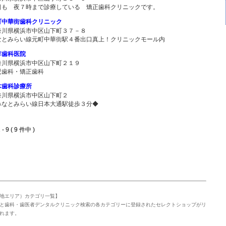
日も 夜７時まで診療している 矯正歯科クリニックです。
町中華街歯科クリニック
奈川県横浜市中区山下町３７－８
なとみらい線元町中華街駅４番出口真上！クリニックモール内
李歯科医院
奈川県横浜市中区山下町２１９
児歯科・矯正歯科
木歯科診療所
奈川県横浜市中区山下町２
みなとみらい線日本大通駅徒歩３分◆
- 9 ( 9 件中 )
地エリア）カテゴリ一覧】
と歯科・歯医者デンタルクリニック検索の各カテゴリーに登録されたセレクトショップがリ
れます。