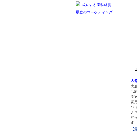
1 
大
大
浜
周
認
バ
ナ
的
す
【