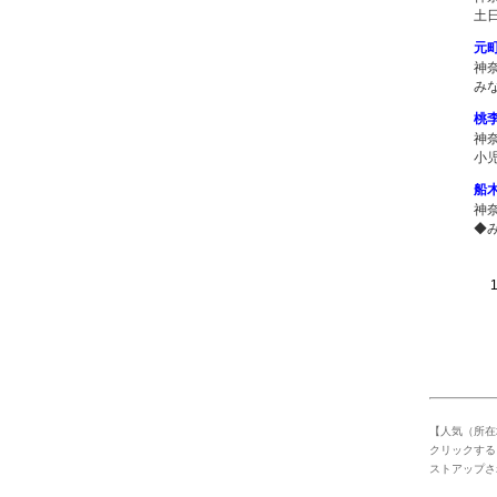
土
元
神
み
桃
神
小
船
神
◆
1 
【人気（所在
クリックする
ストアップさ