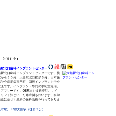
- 9 ( 9 件中 )
船駅北口歯科インプラントセンター
船駅北口歯科インプラントセンターです。横
駅から２０分、大船駅北口徒歩３分。日本歯
病学会歯周病専門医、国際インプラント学会
定医です。インプラント専門の手術室完備、
リアフリーです。GBR法や抜歯即時、サイ
スリフト法といった難症例も行います。科学
根拠に基づく最新の歯科治療を行っておりま
。
最寄駅】JR線大船駅（徒歩３分）