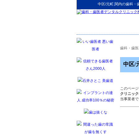
中区/元町,関内
の
歯科・
歯科・歯医
中区/
このページ
クリニック
当事業者で