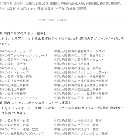
市
,
東京都
,
新宿区
,
台東区/上野,浅草
,
墨田区
,
豊島区/池袋,大塚
,
神奈川県
,
横浜市
,
川崎市
,
屋市
,
大阪府
,
中央区/ミナミ,難波,心斎橋
,
神戸市
,
京都府
,
福岡県
,
-
Yomi-Search Ver4.21
-
元町,関内エリアのスポット検索】
ストは、エリアスポット検索各姉妹サイトの中区/元町,関内カテゴリーのページにリ
います。
,関内のセレクトショップ
中区/元町,関内の岩盤浴ストーンスパ
,関内のリラクゼーションマッサージ
中区/元町,関内のエステ・美容サロン
,関内の美容室ヘアサロン
中区/元町,関内の美容整形クリニック
,関内の歯科・歯医者
中区/元町,関内の住宅会社
,関内のリフォーム会社
中区/元町,関内の住宅設備工事業者
,関内のペットショップ
中区/元町,関内のペンション・コテージ
,関内の民宿・旅館・宿坊
中区/元町,関内の弁護士・法律事務所
,関内の司法書士事務所
中区/元町,関内の土地家屋調査士事務所
,関内の行政書士事務所
中区/元町,関内の社会保険労務士事務所
,関内の税理士事務所
中区/元町,関内の公認会計士事務所
,関内の弁理士事務所
中区/元町,関内の中小企業診断士事務所
,関内のペンション・コテージ
中区/元町,関内の民宿・旅館・宿坊
元町,関内 エリアのスポーツ教室・スクール検索】
ストをクリックすると、スポーツ教室・スクール各姉妹サイトの中区/元町,関内カテ
ージが侮ｦされます。
,関内の柔道教室・道場
中区/元町,関内の合気道道場・教室
,関内の剣道教室・道場
中区/元町,関内の空手道場・教室
,関内のテコンドー道場・教室
中区/元町,関内の拳法道場・教室
,関内の太極拳教室グッズショップ
中区/元町,関内のボクシングジム・教室