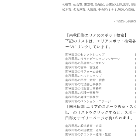
札幌市
,
仙台市
,
東京都
,
新宿区
,
台東区/上野,浅草
,
墨
松本市
,
名古屋市
,
大阪府
,
中央区/ミナミ,難波,心斎橋
,
-
Yomi-Searc
【南秋田郡エリアのスポット検索】
下記のリストは、エリアスポット検索
ージにリンクしています。
南秋田郡のセレクトショップ
南秋田郡のリラクゼーションマッサージ
南秋田郡の美容室ヘアサロン
南秋田郡の歯科・歯医者
南秋田郡のリフォーム会社
南秋田郡のペットショップ
南秋田郡の民宿・旅館・宿坊
南秋田郡の司法書士事務所
南秋田郡の行政書士事務所
南秋田郡の税理士事務所
南秋田郡の弁理士事務所
南秋田郡のペンション・コテージ
【南秋田郡 エリアのスポーツ教室・ス
以下のリストをクリックすると、スポ
田郡カテゴリーページが侮ｦされます。
南秋田郡の柔道教室・道場
南秋田郡の剣道教室・道場
南秋田郡のテコンドー道場・教室