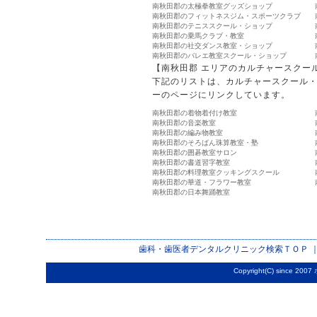
南秋田郡の太極拳教室グッズショップ
南秋田郡のフィットネスジム・スポーツクラブ
南秋田郡のテニススクール・ショップ
南秋田郡の乗馬クラブ・教室
南秋田郡の社交ダンス教室・ショップ
南秋田郡のバレエ教室スクール・ショップ
【南秋田郡 エリアのカルチャースクー
下記のリストは、カルチャースクール
ーのページにリンクしています。
南秋田郡の着物着付け教室
南秋田郡の音楽教室
南秋田郡の編み物教室
南秋田郡のそろばん珠算教室・塾
南秋田郡の囲碁教室サロン
南秋田郡の書道習字教室
南秋田郡の料理教室クッキングスクール
南秋田郡の華道・フラワー教室
南秋田郡の日本舞踊教室
歯科・歯医者デンタルクリニック検索
ＴＯＰ 
Copyright(C) since 2007