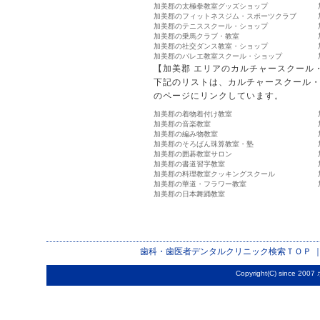
加美郡の太極拳教室グッズショップ
加美郡のフィットネスジム・スポーツクラブ
加美郡のテニススクール・ショップ
加美郡の乗馬クラブ・教室
加美郡の社交ダンス教室・ショップ
加美郡のバレエ教室スクール・ショップ
【加美郡 エリアのカルチャースクール
下記のリストは、カルチャースクール
のページにリンクしています。
加美郡の着物着付け教室
加美郡の音楽教室
加美郡の編み物教室
加美郡のそろばん珠算教室・塾
加美郡の囲碁教室サロン
加美郡の書道習字教室
加美郡の料理教室クッキングスクール
加美郡の華道・フラワー教室
加美郡の日本舞踊教室
歯科・歯医者デンタルクリニック検索
ＴＯＰ 
Copyright(C) since 2007