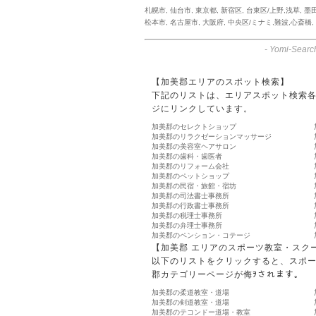
札幌市
,
仙台市
,
東京都
,
新宿区
,
台東区/上野,浅草
,
墨
松本市
,
名古屋市
,
大阪府
,
中央区/ミナミ,難波,心斎橋
,
-
Yomi-Searc
【加美郡エリアのスポット検索】
下記のリストは、エリアスポット検索
ジにリンクしています。
加美郡のセレクトショップ
加美郡のリラクゼーションマッサージ
加美郡の美容室ヘアサロン
加美郡の歯科・歯医者
加美郡のリフォーム会社
加美郡のペットショップ
加美郡の民宿・旅館・宿坊
加美郡の司法書士事務所
加美郡の行政書士事務所
加美郡の税理士事務所
加美郡の弁理士事務所
加美郡のペンション・コテージ
【加美郡 エリアのスポーツ教室・スク
以下のリストをクリックすると、スポ
郡カテゴリーページが侮ｦされます。
加美郡の柔道教室・道場
加美郡の剣道教室・道場
加美郡のテコンドー道場・教室